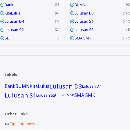
Bank
BUMN
98
79
KitaLulus
Lulusan D3
61
142
Lulusan D4
Lulusan S1
27
267
Lulusan S2
Lulusan S3
21
1
SD
SMA SMK
1
127
Labels
Lulusan D3
Bank
BUMN
KitaLulus
Lulusan D4
Lulusan S1
SMA SMK
Lulusan S2
Lulusan S3
SD
Other Links
Tips Interview