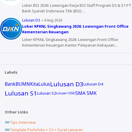
Loker BSI 2026: Lowongan Kerja BSI Staff Program D3 & S1 PT
Bank Syariah Indonesia Tbk (BSI) …
Lulusan D3
4 Aug 2026
Loker KPKNL Singkawang 2026: Lowongan Front Office
Kementerian Keuangan
Loker KPKNL Singkawang 2026: Lowongan Front Office
Kementerian Keuangan Kantor Pelayanan Kekayaan…
Labels
Lulusan D3
Bank
BUMN
KitaLulus
Lulusan D4
Lulusan S1
SMA SMK
Lulusan S2
Lulusan S3
SD
Other Links
Tips Interview
Template Portofolio + CV + Surat Lamaran