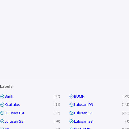
Labels
Bank
BUMN
97
79
KitaLulus
Lulusan D3
61
142
Lulusan D4
Lulusan S1
27
266
Lulusan S2
Lulusan S3
20
1