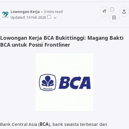
Lowongan Kerja
3
mins read
Updated:
19 Feb 2026
SMA/SMK
Lulusan D3
Lowongan Kerja BCA Bukittinggi: Magang Bakti
BCA untuk Posisi Frontliner
Lulusan S1/D4
Lulusan S2
Bank Central Asia (
BCA
), bank swasta terbesar dan