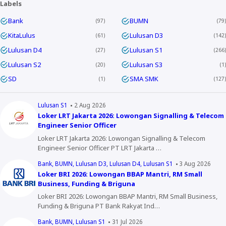
Labels
Bank
BUMN
97
79
KitaLulus
Lulusan D3
61
142
Lulusan D4
Lulusan S1
27
266
Lulusan S2
Lulusan S3
20
1
SD
SMA SMK
1
127
Lulusan S1
2 Aug 2026
Loker LRT Jakarta 2026: Lowongan Signalling & Telecom
Engineer Senior Officer
Loker LRT Jakarta 2026: Lowongan Signalling & Telecom
Engineer Senior Officer PT LRT Jakarta …
Bank
BUMN
Lulusan D3
Lulusan D4
Lulusan S1
3 Aug 2026
Loker BRI 2026: Lowongan BBAP Mantri, RM Small
Business, Funding & Briguna
Loker BRI 2026: Lowongan BBAP Mantri, RM Small Business,
Funding & Briguna PT Bank Rakyat Ind…
Bank
BUMN
Lulusan S1
31 Jul 2026