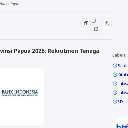
ebas biaya!
vinsi Papua 2026: Rekrutmen Tenaga
Labels
Bank
KitaL
Lulus
Lulus
SD