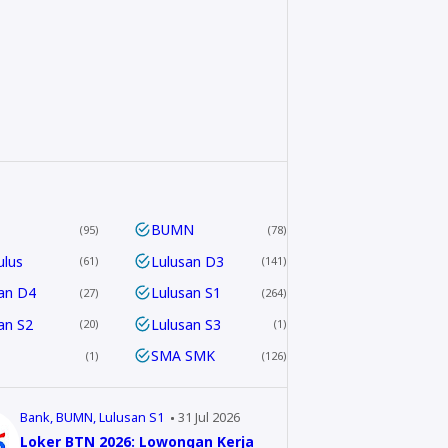
BUMN
95
78
ulus
Lulusan D3
61
141
an D4
Lulusan S1
27
264
an S2
Lulusan S3
20
1
SMA SMK
1
126
Bank
BUMN
Lulusan S1
31 Jul 2026
Loker BTN 2026: Lowongan Kerja