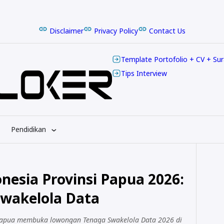
Disclaimer
Privacy Policy
Contact Us
Template Portofolio + CV + Su
Tips Interview
Pendidikan
esia Provinsi Papua 2026:
wakelola Data
 Papua membuka lowongan Tenaga Swakelola Data 2026 di