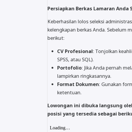
Persiapkan Berkas Lamaran Anda 
Keberhasilan lolos seleksi administr
kelengkapan berkas Anda. Sebelum me
berikut:
CV Profesional
: Tonjolkan keahl
SPSS, atau SQL).
Portofolio
: Jika Anda pernah me
lampirkan ringkasannya.
Format Dokumen
: Gunakan for
ketentuan.
Lowongan ini dibuka langsung ol
posisi yang tersedia sebagai berik