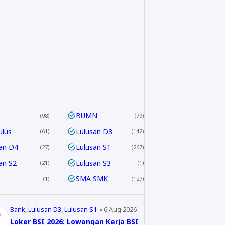
BUMN
98
79
ulus
Lulusan D3
61
142
an D4
Lulusan S1
27
267
an S2
Lulusan S3
21
1
SMA SMK
1
127
Bank
Lulusan D3
Lulusan S1
6 Aug 2026
Loker BSI 2026: Lowongan Kerja BSI