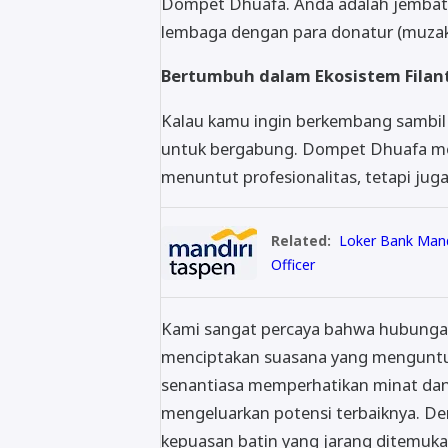
Dompet Dhuafa. Anda adalah jembat
lembaga dengan para donatur (muzak
Bertumbuh dalam Ekosistem Filan
Kalau kamu ingin berkembang sambil 
untuk bergabung. Dompet Dhuafa men
menuntut profesionalitas, tetapi juga 
Related:
Loker Bank Mand
Officer
Kami sangat percaya bahwa hubungan
menciptakan suasana yang menguntu
senantiasa memperhatikan minat dan h
mengeluarkan potensi terbaiknya. De
kepuasan batin yang jarang ditemukan