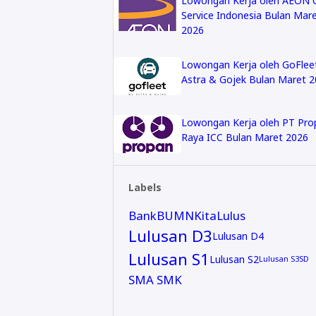
Lowongan Kerja oleh AEON C
Service Indonesia Bulan Mar
2026
Lowongan Kerja oleh GoFlee
Astra & Gojek Bulan Maret 
Lowongan Kerja oleh PT Pro
Raya ICC Bulan Maret 2026
Labels
Bank
BUMN
KitaLulus
Lulusan D3
Lulusan D4
Lulusan S1
Lulusan S2
Lulusan S3
SD
SMA SMK