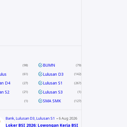
BUMN
98
79
ulus
Lulusan D3
61
142
an D4
Lulusan S1
27
267
an S2
Lulusan S3
21
1
SMA SMK
1
127
Bank
Lulusan D3
Lulusan S1
6 Aug 2026
Loker BSI 2026: Lowongan Kerja BSI