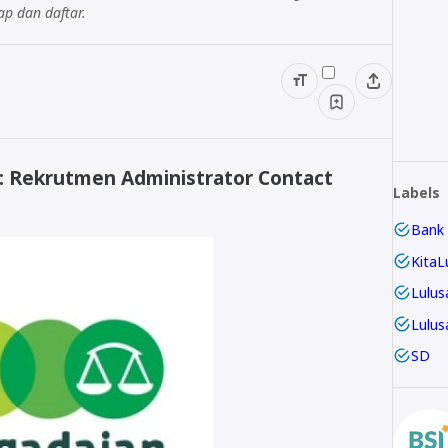
ap dan daftar.
: Rekrutmen Administrator Contact
Labels
Bank
KitaL
Lulus
Lulus
SD