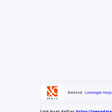
Related:
Lowongan Kerja 
Link buat daftar:
https://pegadaian