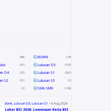
BUMN
98
79
ulus
Lulusan D3
61
142
an D4
Lulusan S1
27
267
an S2
Lulusan S3
21
1
SMA SMK
1
128
Bank
Lulusan D3
Lulusan S1
6 Aug 2026
Loker BSI 2026: Lowongan Kerja BSI