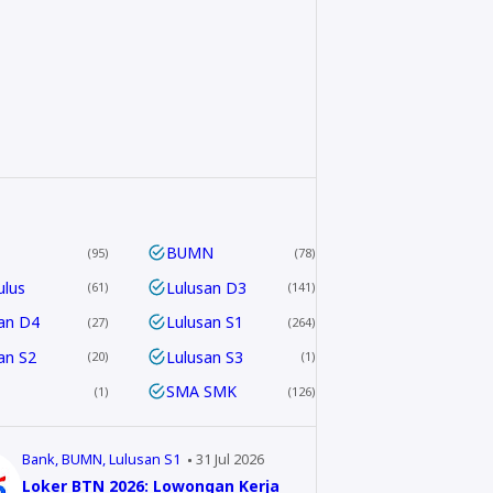
BUMN
95
78
ulus
Lulusan D3
61
141
an D4
Lulusan S1
27
264
an S2
Lulusan S3
20
1
SMA SMK
1
126
Bank
BUMN
Lulusan S1
31 Jul 2026
Loker BTN 2026: Lowongan Kerja