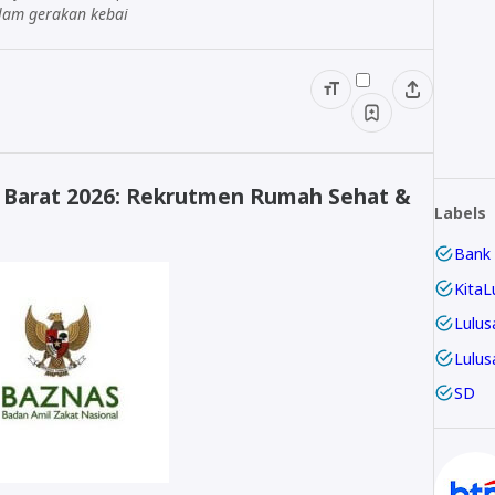
lam gerakan kebai
Barat 2026: Rekrutmen Rumah Sehat &
Labels
Bank
KitaL
Lulus
Lulus
SD