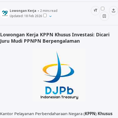
Lowongan Kerja
2
mins read
Updated:
18 Feb 2026
SMA/SMK
Lulusan D3
Lowongan Kerja KPPN Khusus Investasi: Dicari
Juru Mudi PPNPN Berpengalaman
Lulusan S1/D4
Lulusan S2
Kantor Pelayanan Perbendaharaan Negara (
KPPN
)
Khusus