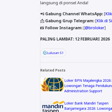
langsung di ponsel Anda!
📲
Gabung Channel WhatsApp:
[
Klik
📩
Gabung Grup Telegram:
[
Klik di S
📸
Follow Instagram:
[
@broloker
]
PALING LAMBAT: 12 FEBRUARI 2026
Lulusan S1
Related Posts
Loker BPN Majalengka 2026:
Lowongan Tenaga Pendukun
Administration Support
Loker Bank Mandiri Taspen
Banjarnegara 2026: Lowong