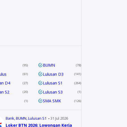
BUMN
95
78
ulus
Lulusan D3
61
141
an D4
Lulusan S1
27
264
an S2
Lulusan S3
20
1
SMA SMK
1
126
Bank
BUMN
Lulusan S1
31 Jul 2026
Loker BTN 2026: Lowongan Kerja