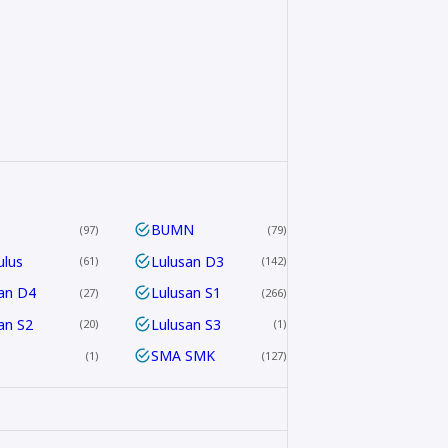
BUMN
97
79
ulus
Lulusan D3
61
142
an D4
Lulusan S1
27
266
an S2
Lulusan S3
20
1
SMA SMK
1
127