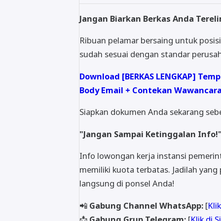
Jangan Biarkan Berkas Anda Tereli
Ribuan pelamar bersaing untuk posisi 
sudah sesuai dengan standar perusah
Download [BERKAS LENGKAP] Templa
Body Email + Contekan Wawancara
Siapkan dokumen Anda sekarang sebe
"Jangan Sampai Ketinggalan Info!
Info lowongan kerja instansi pemeri
memiliki kuota terbatas. Jadilah yang
langsung di ponsel Anda!
📲
Gabung Channel WhatsApp:
[
Klik
📩
Gabung Grup Telegram:
[
Klik di S