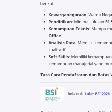
berikut:
Kewarganegaraan
: Warga Nega
Pendidikan
: Minimal lulusan
S1
Kemampuan Teknis
: Mampu me
Office
.
Analisis Data
: Memiliki kemampu
kualitatif.
Soft Skills
: Memiliki kemampuan k
kemampuan manajerial yang mu
Tata Cara Pendaftaran dan Batas
Related:
Loker BSI 2026: