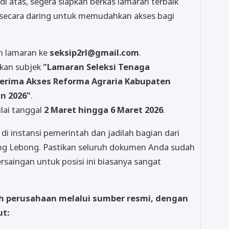
i atas, segera siapkan berkas lamaran terbaik
n secara daring untuk memudahkan akses bagi
n lamaran ke
seksip2rl@gmail.com
.
kan subjek
"Lamaran Seleksi Tenaga
erima Akses Reforma Agraria Kabupaten
n 2026"
.
lai tanggal
2 Maret hingga 6 Maret 2026
.
di instansi pemerintah dan jadilah bagian dari
ang Lebong. Pastikan seluruh dokumen Anda sudah
rsaingan untuk posisi ini biasanya sangat
eh perusahaan melalui sumber resmi, dengan
ut: