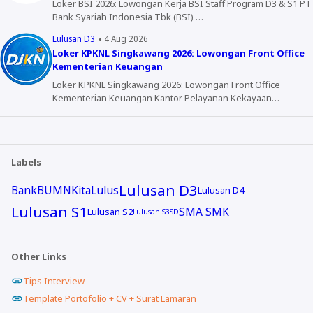
Loker BSI 2026: Lowongan Kerja BSI Staff Program D3 & S1 PT
Bank Syariah Indonesia Tbk (BSI) …
Lulusan D3
4 Aug 2026
Loker KPKNL Singkawang 2026: Lowongan Front Office
Kementerian Keuangan
Loker KPKNL Singkawang 2026: Lowongan Front Office
Kementerian Keuangan Kantor Pelayanan Kekayaan…
Labels
Lulusan D3
Bank
BUMN
KitaLulus
Lulusan D4
Lulusan S1
SMA SMK
Lulusan S2
Lulusan S3
SD
Other Links
Tips Interview
Template Portofolio + CV + Surat Lamaran