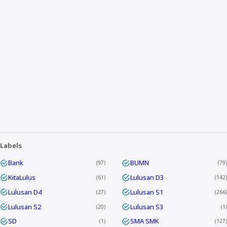
Labels
Bank
BUMN
97
79
KitaLulus
Lulusan D3
61
142
Lulusan D4
Lulusan S1
27
266
Lulusan S2
Lulusan S3
20
1
SD
SMA SMK
1
127