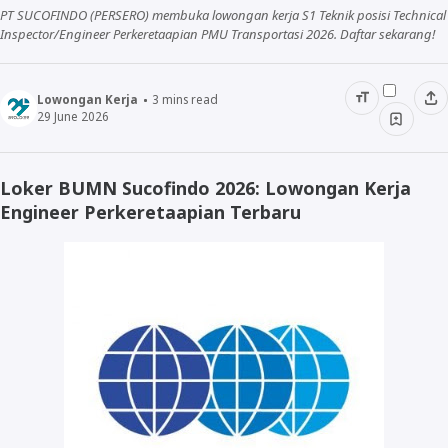
PT SUCOFINDO (PERSERO) membuka lowongan kerja S1 Teknik posisi Technical
Inspector/Engineer Perkeretaapian PMU Transportasi 2026. Daftar sekarang!
SMA/SMK
Lowongan Kerja
3
mins read
29 June 2026
Lulusan D3
Lulusan S1/D4
Loker BUMN Sucofindo 2026: Lowongan Kerja
Lulusan S2
Engineer Perkeretaapian Terbaru