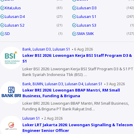
KitaLulus
Lulusan D3
61
142
Lulusan D4
Lulusan S1
27
267
Lulusan S2
Lulusan S3
21
1
SD
SMA SMK
1
127
Bank
Lulusan D3
Lulusan S1
6 Aug 2026
Loker BSI 2026: Lowongan Kerja BSI Staff Program D3 &
S1
Loker BSI 2026: Lowongan Kerja BSI Staff Program D3 & S1 PT
Bank Syariah Indonesia Tbk (BSI) …
Bank
BUMN
Lulusan D3
Lulusan D4
Lulusan S1
3 Aug 2026
Loker BRI 2026: Lowongan BBAP Mantri, RM Small
Business, Funding & Briguna
Loker BRI 2026: Lowongan BBAP Mantri, RM Small Business,
Funding & Briguna PT Bank Rakyat Ind…
Lulusan S1
2 Aug 2026
Loker LRT Jakarta 2026: Lowongan Signalling & Telecom
Engineer Senior Officer