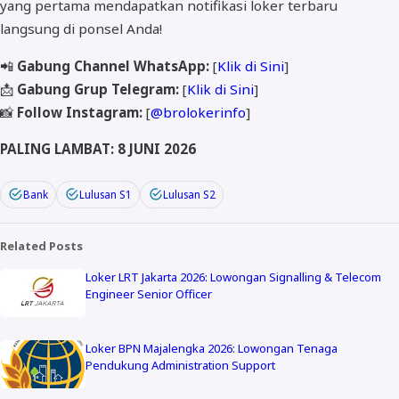
yang pertama mendapatkan notifikasi loker terbaru
langsung di ponsel Anda!
📲
Gabung Channel WhatsApp:
[
Klik di Sini
]
📩
Gabung Grup Telegram:
[
Klik di Sini
]
📸
Follow Instagram:
[
@brolokerinfo
]
PALING LAMBAT: 8 JUNI 2026
Bank
Lulusan S1
Lulusan S2
Related Posts
Loker LRT Jakarta 2026: Lowongan Signalling & Telecom
Engineer Senior Officer
Loker BPN Majalengka 2026: Lowongan Tenaga
Pendukung Administration Support