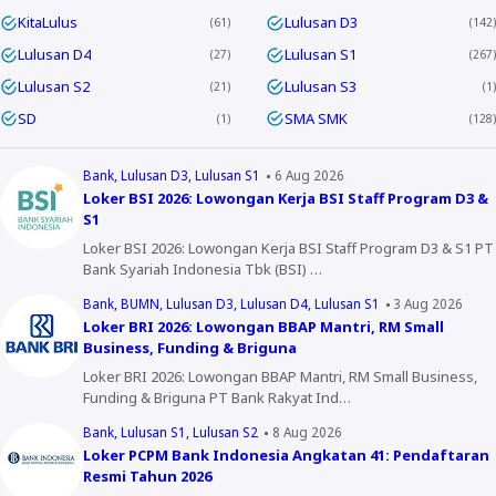
KitaLulus
Lulusan D3
61
142
Lulusan D4
Lulusan S1
27
267
Lulusan S2
Lulusan S3
21
1
SD
SMA SMK
1
128
Bank
Lulusan D3
Lulusan S1
6 Aug 2026
Loker BSI 2026: Lowongan Kerja BSI Staff Program D3 &
S1
Loker BSI 2026: Lowongan Kerja BSI Staff Program D3 & S1 PT
Bank Syariah Indonesia Tbk (BSI) …
Bank
BUMN
Lulusan D3
Lulusan D4
Lulusan S1
3 Aug 2026
Loker BRI 2026: Lowongan BBAP Mantri, RM Small
Business, Funding & Briguna
Loker BRI 2026: Lowongan BBAP Mantri, RM Small Business,
Funding & Briguna PT Bank Rakyat Ind…
Bank
Lulusan S1
Lulusan S2
8 Aug 2026
Loker PCPM Bank Indonesia Angkatan 41: Pendaftaran
Resmi Tahun 2026