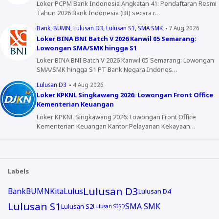
Loker PCPM Bank Indonesia Angkatan 41: Pendaftaran Resmi
Tahun 2026 Bank Indonesia (BI) secara r…
Bank
BUMN
Lulusan D3
Lulusan S1
SMA SMK
7 Aug 2026
Loker BINA BNI Batch V 2026 Kanwil 05 Semarang:
Lowongan SMA/SMK hingga S1
Loker BINA BNI Batch V 2026 Kanwil 05 Semarang: Lowongan
SMA/SMK hingga S1 PT Bank Negara Indones…
Lulusan D3
4 Aug 2026
Loker KPKNL Singkawang 2026: Lowongan Front Office
Kementerian Keuangan
Loker KPKNL Singkawang 2026: Lowongan Front Office
Kementerian Keuangan Kantor Pelayanan Kekayaan…
Labels
Lulusan D3
Bank
BUMN
KitaLulus
Lulusan D4
Lulusan S1
SMA SMK
Lulusan S2
Lulusan S3
SD