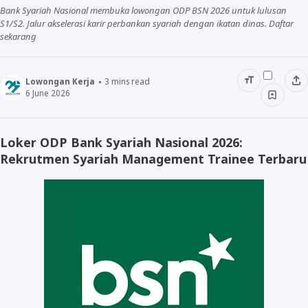
Bank Syariah Nasional membuka lowongan ODP BSN 2026 untuk lulusan
S1/S2. Jalur akselerasi karir perbankan syariah dengan ikatan dinas. Daftar
sekarang
SMA/SMK
Lowongan Kerja
3
mins read
Lulusan D3
6 June 2026
Lulusan S1/D4
Lulusan S2
Loker ODP Bank Syariah Nasional 2026:
Rekrutmen Syariah Management Trainee Terbaru